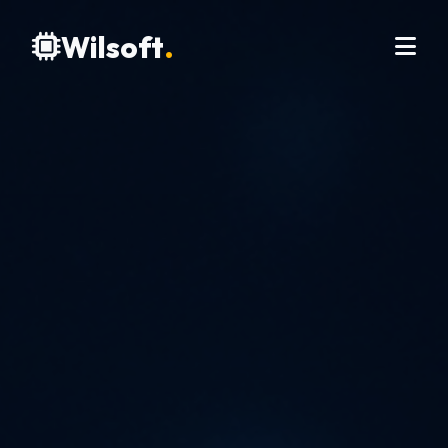
Wilsoft
.